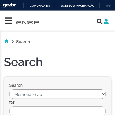
COMUNICA BR
ACESSO À INFORMAÇÃO
PARTI
Skip navigation
IR
PARA
O
CONTEÚDO
Search
Search
Search:
for