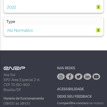
2022
1
Type
Ato Normativo
2
NAS REDES
Asa Sul
SPO Área Especial 2-A
CEP 70.610-900
ACESSIBILIDADE
Brasília/DF
DEIXE SEU FEEDBACK
Horário de funcionamento
Compartilhe conosco
se nossos
08h00 às 18h00