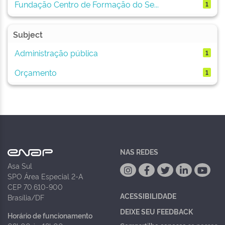
Fundação Centro de Formação do Se...
1
Subject
Administração pública
1
Orçamento
1
NAS REDES
Asa Sul
SPO Área Especial 2-A
CEP 70.610-900
ACESSIBILIDADE
Brasília/DF
DEIXE SEU FEEDBACK
Horário de funcionamento
Compartilhe conosco
se nossos