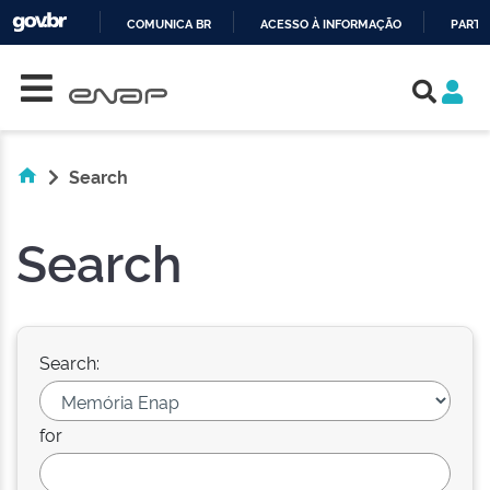
COMUNICA BR
ACESSO À INFORMAÇÃO
PARTI
Skip navigation
IR
PARA
O
CONTEÚDO
Search
Search
Search:
for