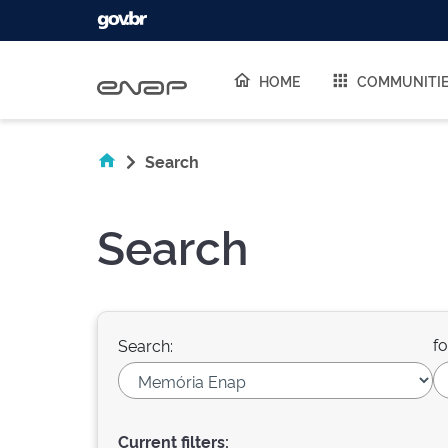
Skip navigation
HOME
COMMUNITI
Search
Search
fo
Search:
Current filters: