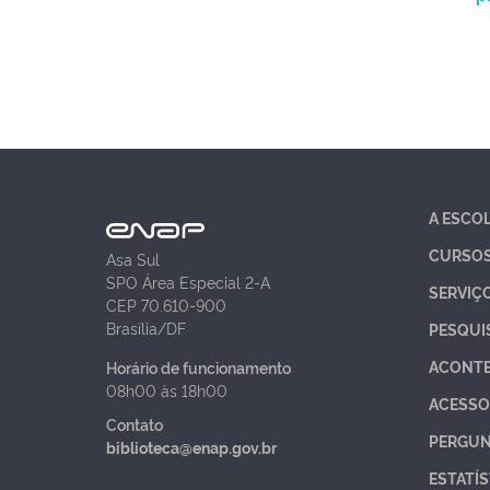
A ESCO
CURSO
Asa Sul
SPO Área Especial 2-A
SERVIÇ
CEP 70.610-900
Brasília/DF
PESQUI
ACONT
Horário de funcionamento
08h00 às 18h00
ACESSO
Contato
PERGUN
biblioteca@enap.gov.br
ESTATÍS