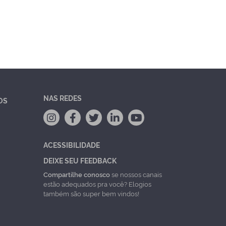
NAS REDES
OS
ACESSIBILIDADE
DEIXE SEU FEEDBACK
Compartilhe conosco
se nossos canais
estão adequados pra você? Elogios
também são super bem vindos!