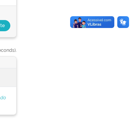
econds).
 do