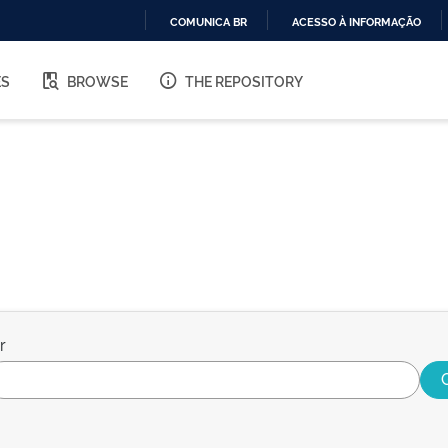
COMUNICA BR
ACESSO À INFORMAÇÃO
IR
PARA
ES
BROWSE
THE REPOSITORY
O
CONTEÚDO
r