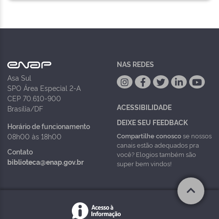
NAS REDES
Asa Sul
SPO Área Especial 2-A
CEP 70.610-900
ACESSIBILIDADE
Brasília/DF
DEIXE SEU FEEDBACK
Horário de funcionamento
Compartilhe conosco
se nossos
08h00 às 18h00
canais estão adequados pra
Contato
você? Elogios também são
biblioteca@enap.gov.br
super bem vindos!