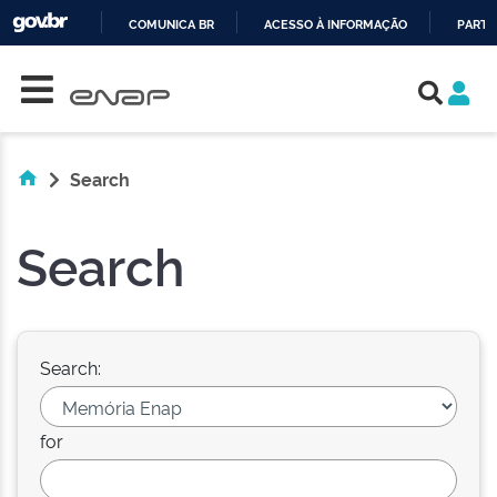
COMUNICA BR
ACESSO À INFORMAÇÃO
PARTI
Skip navigation
IR
PARA
O
CONTEÚDO
Search
Search
Search:
for