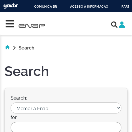
COMUNICA BR
ACESSO À INFORMAÇÃO
PARTI
Skip navigation
IR
PARA
O
CONTEÚDO
Search
Search
Search:
for