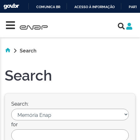
COMUNICA BR
ACESSO À INFORMAÇÃO
PARTI
Skip navigation
IR
PARA
O
CONTEÚDO
Search
Search
Search:
for