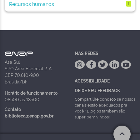
Recursos humanos
1
NAS REDES
Asa Sul
SPO Área Especial 2-A
CEP 70.610-900
ACESSIBILIDADE
Brasília/DF
DEIXE SEU FEEDBACK
Horário de funcionamento
Compartilhe conosco
se nossos
08h00 às 18h00
canais estão adequados pra
Contato
você? Elogios também são
biblioteca@enap.gov.br
super bem vindos!