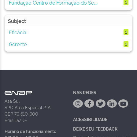
Fundação Centro de Formação do Se...
1
Subject
Eficácia
1
Gerente
1
NAS REDES
Asa Sul
SPO Área Especial 2-A
CEP 70.610-900
ACESSIBILIDADE
Brasília/DF
DEIXE SEU FEEDBACK
Horário de funcionamento
Compartilhe conosco
se nossos