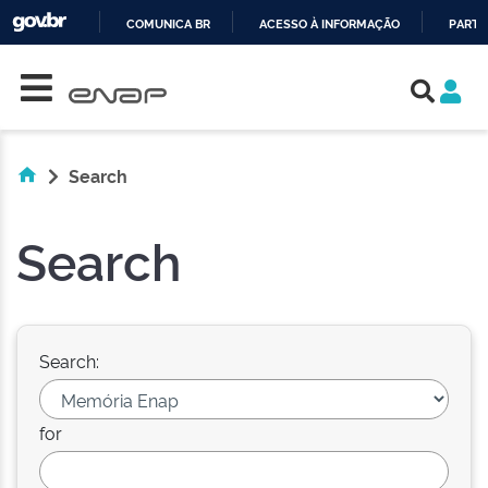
COMUNICA BR
ACESSO À INFORMAÇÃO
PARTI
Skip navigation
IR
PARA
O
CONTEÚDO
Search
Search
Search:
for