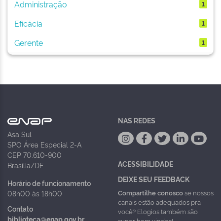
Administração
1
Eficácia
1
Gerente
1
NAS REDES
Asa Sul
SPO Área Especial 2-A
CEP 70.610-900
ACESSIBILIDADE
Brasília/DF
DEIXE SEU FEEDBACK
Horário de funcionamento
Compartilhe conosco
se nossos
08h00 às 18h00
canais estão adequados pra
Contato
você? Elogios também são
biblioteca@enap.gov.br
super bem vindos!