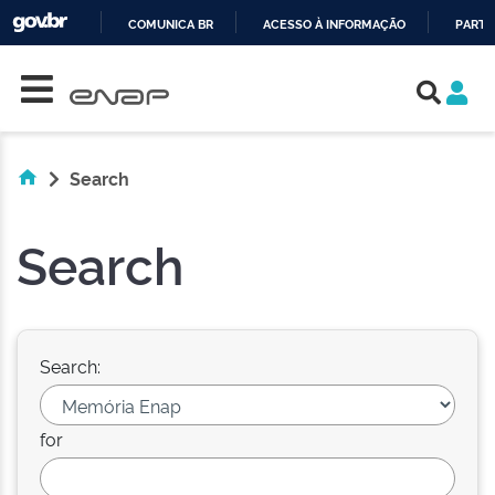
COMUNICA BR
ACESSO À INFORMAÇÃO
PARTI
Skip navigation
IR
PARA
O
CONTEÚDO
Search
Search
Search:
for