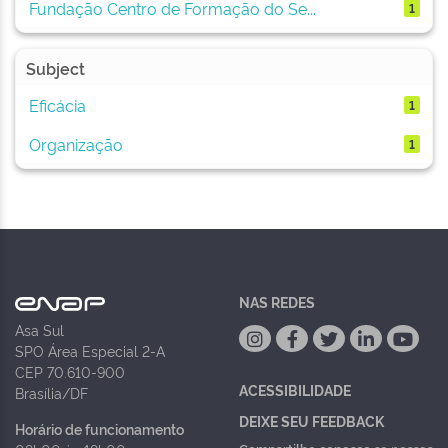
Fundação Centro de Formação do Se...
1
Subject
Eficácia
1
Organização
1
NAS REDES
Asa Sul
SPO Área Especial 2-A
CEP 70.610-900
ACESSIBILIDADE
Brasília/DF
DEIXE SEU FEEDBACK
Horário de funcionamento
Compartilhe conosco
se nossos