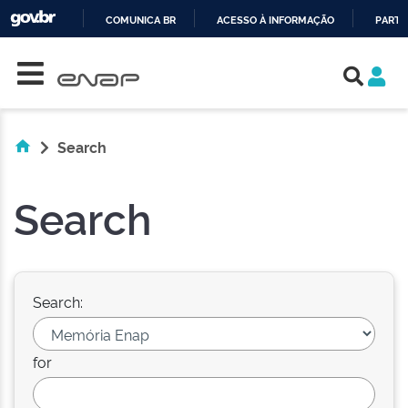
COMUNICA BR
ACESSO À INFORMAÇÃO
PARTI
Skip navigation
IR
PARA
O
CONTEÚDO
Search
Search
Search:
for