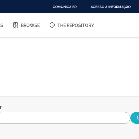
COMUNICA BR
ACESSO À INFORMAÇÃO
IR
PARA
ES
BROWSE
THE REPOSITORY
O
CONTEÚDO
r