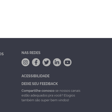
NAS REDES
OS
ACESSIBILIDADE
DEIXE SEU FEEDBACK
Compartilhe conosco
se nossos canais
estão adequados pra você? Elogios
também são super bem vindos!