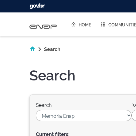
Skip navigation
HOME
COMMUNITI
Search
Search
fo
Search:
Current filters: