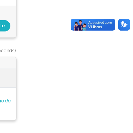
econds).
ão do