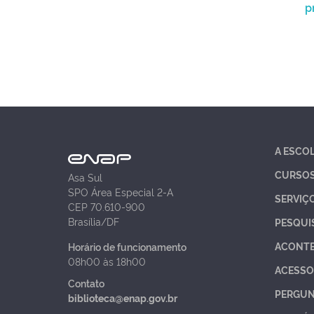
p
A ESCO
CURSO
Asa Sul
SPO Área Especial 2-A
SERVIÇ
CEP 70.610-900
Brasília/DF
PESQUI
ACONT
Horário de funcionamento
08h00 às 18h00
ACESSO
Contato
PERGUN
biblioteca@enap.gov.br