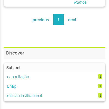
Ramos
previous
1
next
Discover
Subject
capacitação
1
Enap
1
missão institucional
1