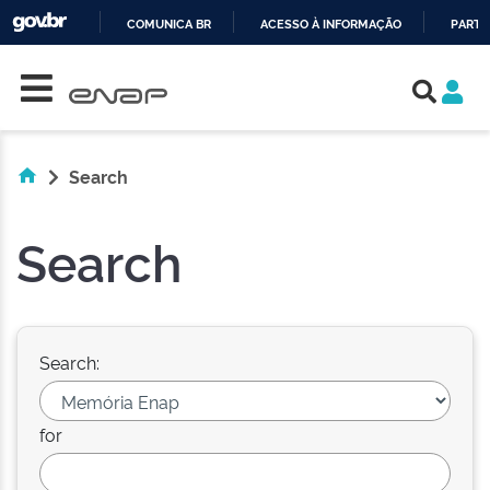
COMUNICA BR
ACESSO À INFORMAÇÃO
PARTI
Skip navigation
IR
PARA
O
CONTEÚDO
Search
Search
Search:
for