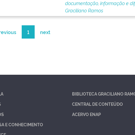
documentação, informação e di
Graciliano Ramos
revious
1
next
LA
BIBLIOTECA GRACILIANO RAM
S
CENTRAL DE CONTEÚDO
OS
ACERVO ENAP
SA E CONHECIMENTO
ECE