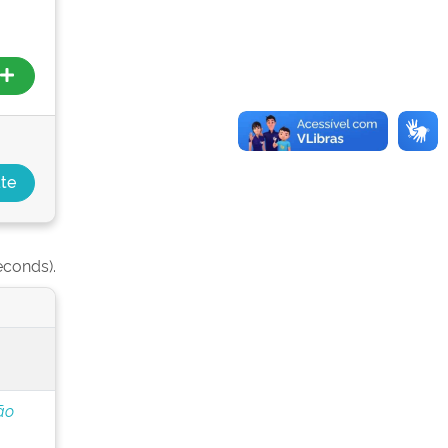
econds).
ão