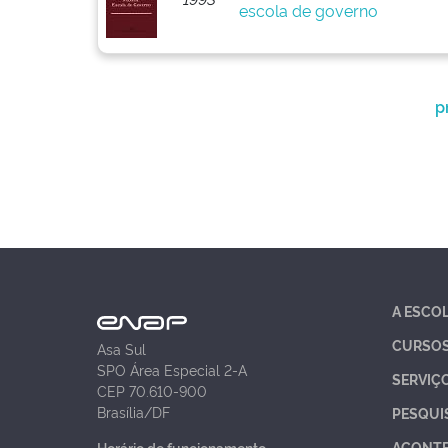
escola de governo
p
A ESCO
CURSO
Asa Sul
SPO Área Especial 2-A
SERVIÇ
CEP 70.610-900
Brasília/DF
PESQUI
ACONT
Horário de funcionamento