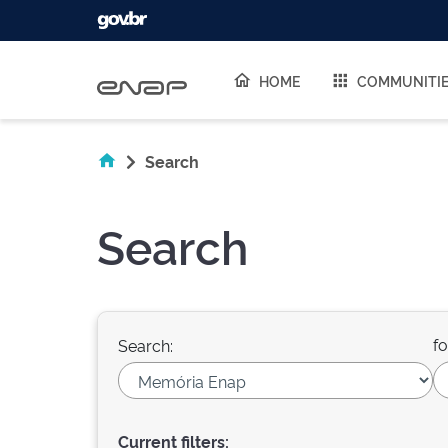
Skip navigation
HOME
COMMUNITI
Search
Search
fo
Search:
Current filters: