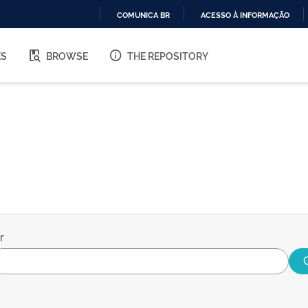
COMUNICA BR
ACESSO À INFORMAÇÃO
IR
PARA
ES
BROWSE
THE REPOSITORY
O
CONTEÚDO
r