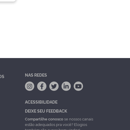
NAS REDES
OS
ACESSIBILIDADE
DEIXE SEU FEEDBACK
Compartilhe conosco
se nossos canais
estão adequados pra você? Elogios
também são super bem vindos!