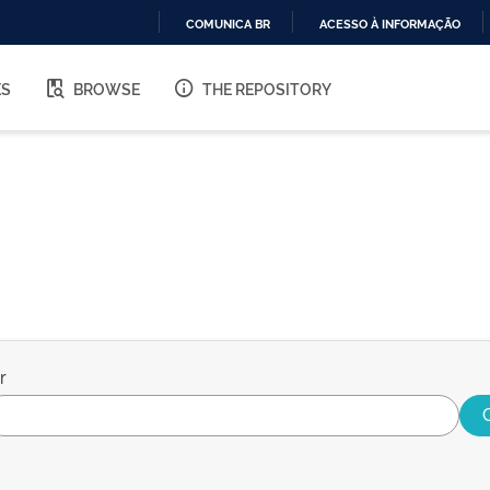
COMUNICA BR
ACESSO À INFORMAÇÃO
IR
PARA
ES
BROWSE
THE REPOSITORY
O
CONTEÚDO
r