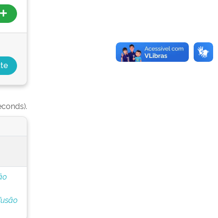
econds).
ão
fusão