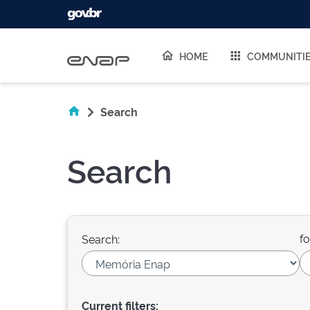
Skip navigation
HOME
COMMUNITI
Search
Search
fo
Search:
Current filters: