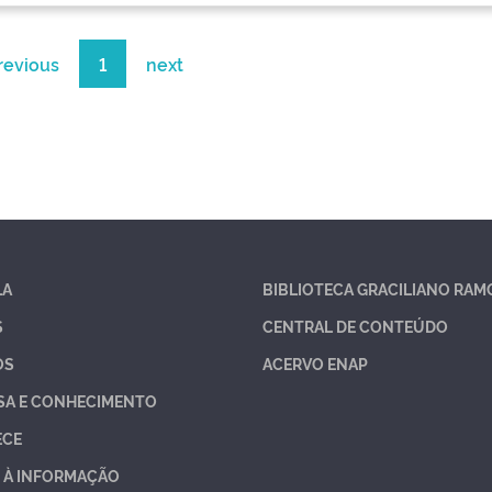
revious
1
next
LA
BIBLIOTECA GRACILIANO RAM
S
CENTRAL DE CONTEÚDO
OS
ACERVO ENAP
SA E CONHECIMENTO
ECE
 À INFORMAÇÃO