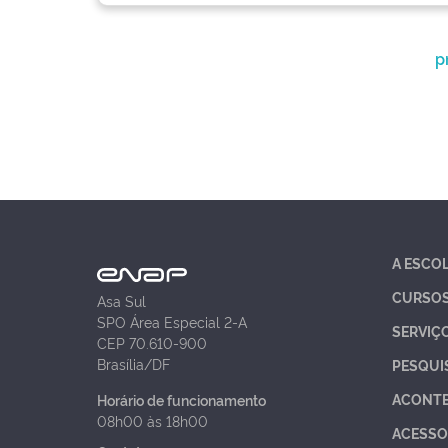
p
A ESCO
CURSO
Asa Sul
SPO Área Especial 2-A
SERVIÇ
CEP 70.610-900
Brasília/DF
PESQUI
ACONT
Horário de funcionamento
08h00 às 18h00
ACESSO