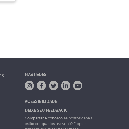
NAS REDES
OS
ACESSIBILIDADE
DEIXE SEU FEEDBACK
Compartilhe conosco
se nossos canais
estão adequados pra você? Elogios
também são super bem vindos!