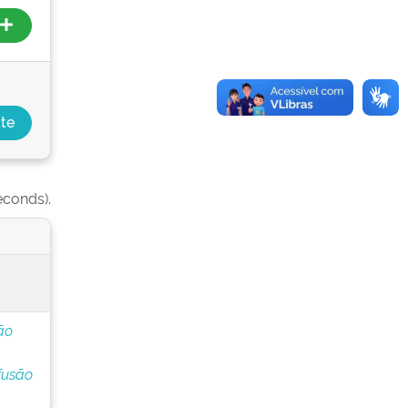
econds).
ão
fusão