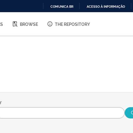
COMUNICA BR
ACESSO À INFORMAÇÃO
IR
PARA
ES
BROWSE
THE REPOSITORY
O
CONTEÚDO
r