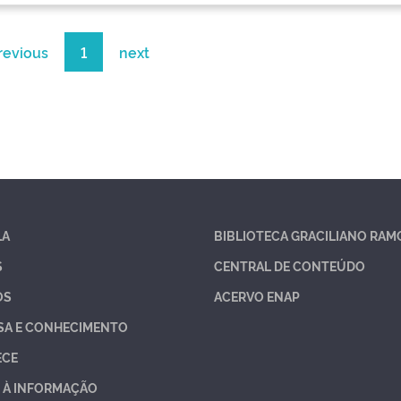
revious
1
next
LA
BIBLIOTECA GRACILIANO RAM
S
CENTRAL DE CONTEÚDO
OS
ACERVO ENAP
SA E CONHECIMENTO
ECE
 À INFORMAÇÃO