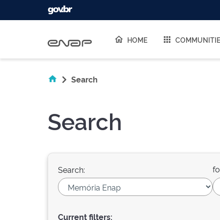
Skip navigation
HOME
COMMUNITI
Search
Search
fo
Search:
Current filters: