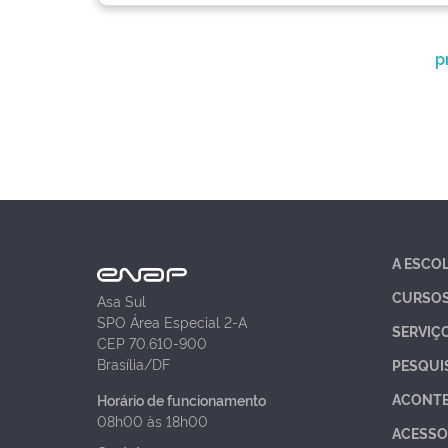
p
A ESCO
CURSO
Asa Sul
SPO Área Especial 2-A
SERVIÇ
CEP 70.610-900
Brasília/DF
PESQUI
ACONT
Horário de funcionamento
08h00 às 18h00
ACESSO