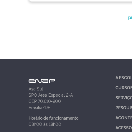
p
A ESCO
CURSO
Asa Sul
SPO Área Especial 2-A
SERVIÇ
CEP 70.610-900
Brasília/DF
PESQUI
ACONT
Horário de funcionamento
08h00 às 18h00
ACESSO