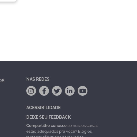
NAS REDES
OS
ACESSIBILIDADE
DEIXE SEU FEEDBACK
Compartilhe conosco
se nossos canais
estão adequados pra você? Elogios
também são super bem vindos!