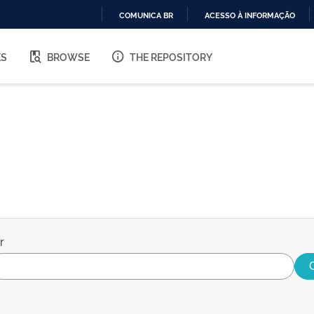
COMUNICA BR
ACESSO À INFORMAÇÃO
IR
PARA
ES
BROWSE
THE REPOSITORY
O
CONTEÚDO
r