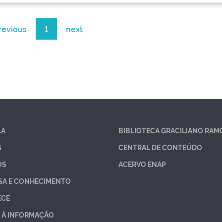
revious
1
next
LA
BIBLIOTECA GRACILIANO RAM
S
CENTRAL DE CONTEÚDO
OS
ACERVO ENAP
SA E CONHECIMENTO
ECE
 À INFORMAÇÃO