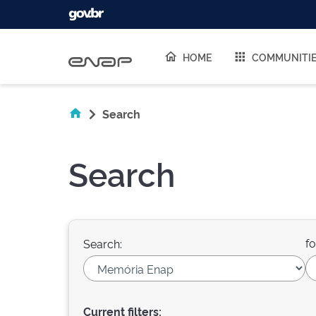
Skip navigation
HOME
COMMUNITI
Search
Search
fo
Search:
Current filters: