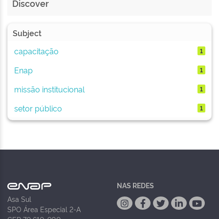
Discover
Subject
capacitação
1
Enap
1
missão institucional
1
setor público
1
NAS REDES
Asa Sul
SPO Área Especial 2-A