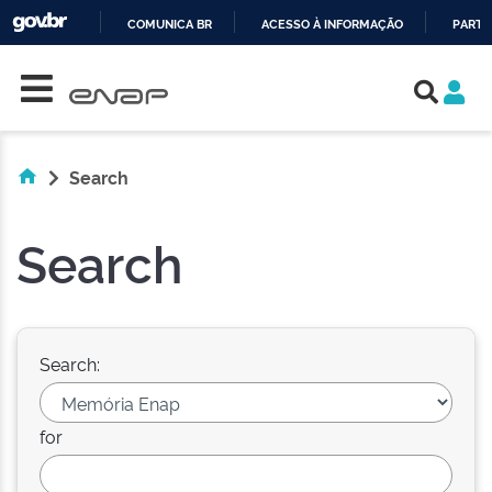
COMUNICA BR
ACESSO À INFORMAÇÃO
PARTI
Skip navigation
IR
PARA
O
CONTEÚDO
Search
Search
Search:
for