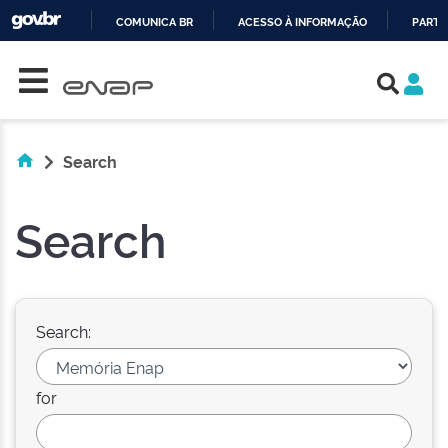
COMUNICA BR
ACESSO À INFORMAÇÃO
PARTI
Skip navigation
IR
PARA
O
CONTEÚDO
Search
Search
Search:
for