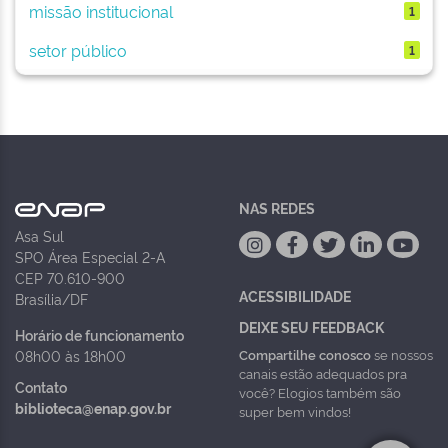
missão institucional
1
setor público
1
NAS REDES
Asa Sul
SPO Área Especial 2-A
CEP 70.610-900
ACESSIBILIDADE
Brasília/DF
DEIXE SEU FEEDBACK
Horário de funcionamento
Compartilhe conosco
se nossos
08h00 às 18h00
canais estão adequados pra
Contato
você? Elogios também são
biblioteca@enap.gov.br
super bem vindos!