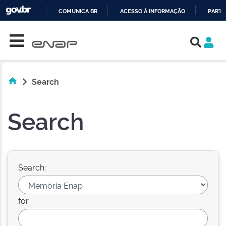
COMUNICA BR
ACESSO À INFORMAÇÃO
PARTI
Skip navigation
IR
PARA
O
CONTEÚDO
Search
Search
Search:
for