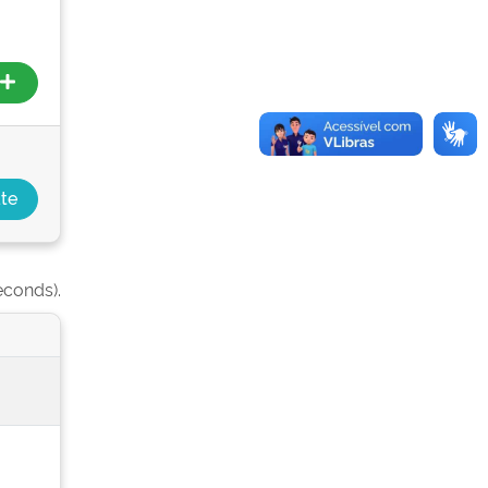
econds).