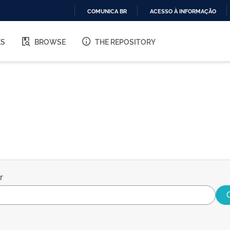
COMUNICA BR
ACESSO À INFORMAÇÃO
IR
PARA
ES
BROWSE
THE REPOSITORY
O
CONTEÚDO
r