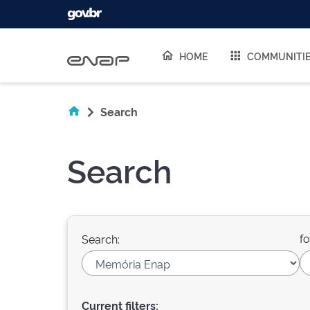
Skip navigation
HOME
COMMUNITI
Search
Search
fo
Search:
Current filters: