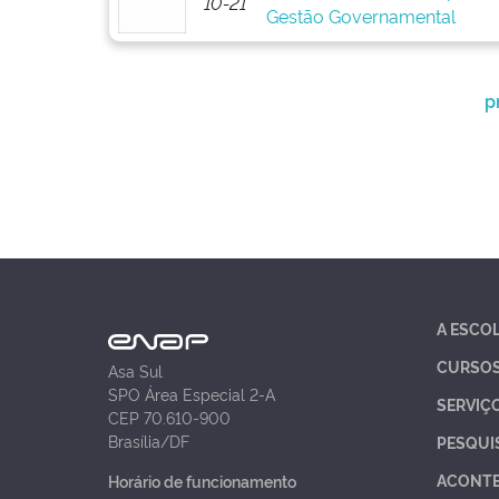
10-21
Gestão Governamental
p
A ESCO
CURSO
Asa Sul
SPO Área Especial 2-A
SERVIÇ
CEP 70.610-900
Brasília/DF
PESQUI
ACONT
Horário de funcionamento