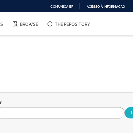
COMUNICA BR
ACESSO À INFORMAÇÃO
IR
PARA
ES
BROWSE
THE REPOSITORY
O
CONTEÚDO
r