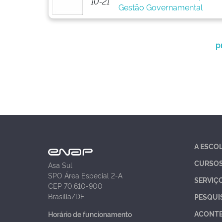
10-21
Gestão Governamental
p
A ESCO
CURSO
Asa Sul
SPO Área Especial 2-A
SERVIÇ
CEP 70.610-900
Brasília/DF
PESQUI
ACONT
Horário de funcionamento