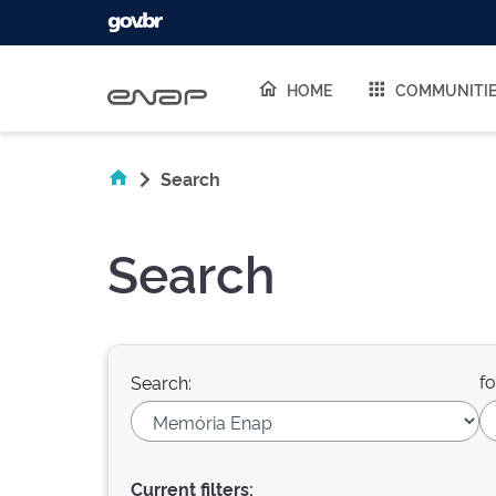
Skip navigation
HOME
COMMUNITI
Search
Search
fo
Search:
Current filters: