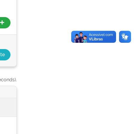
econds).