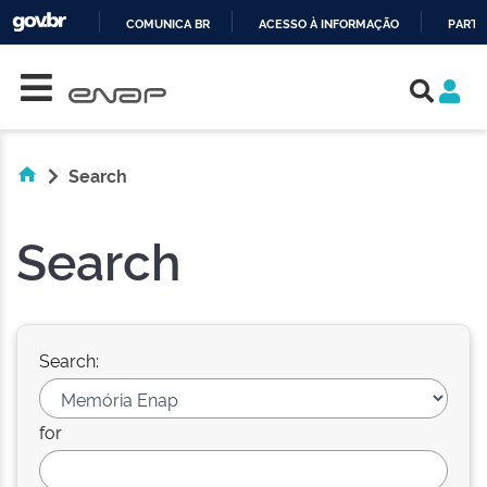
COMUNICA BR
ACESSO À INFORMAÇÃO
PARTI
Skip navigation
IR
PARA
O
CONTEÚDO
Search
Search
Search:
for