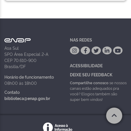
NAS REDES
Asa Sul
SPO Área Especial 2-A
CEP 70.610-900
ACESSIBILIDADE
Brasília/DF
DEIXE SEU FEEDBACK
Horário de funcionamento
Compartilhe conosco
se nossos
08h00 às 18h00
canais estão adequados pra
Contato
você? Elogios também são
biblioteca@enap.gov.br
super bem vindos!