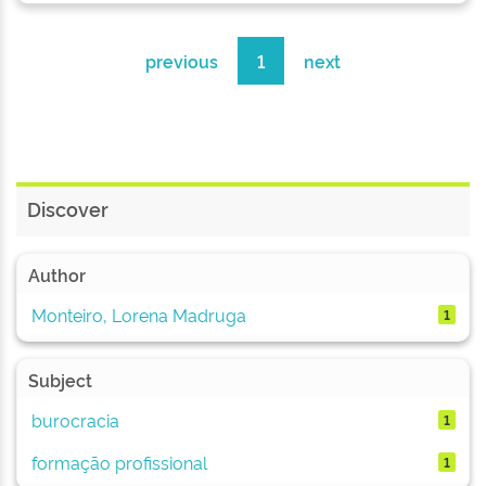
previous
1
next
Discover
Author
Monteiro, Lorena Madruga
1
Subject
burocracia
1
formação profissional
1