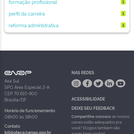
formação profissional
1
perfil da carreira
1
reforma administrativa
1
NAS REDES
Asa Sul
SPO Área Especial 2-A
CEP 70.610-900
ACESSIBILIDADE
Brasília/DF
DEIXE SEU FEEDBACK
Horário de funcionamento
Compartilhe conosco
se nossos
08h00 às 18h00
canais estão adequados pra
Contato
você? Elogios também são
biblioteca@enap.gov.br
super bem vindos!