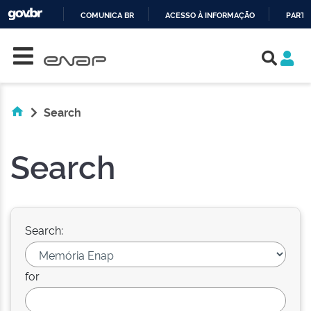
COMUNICA BR
ACESSO À INFORMAÇÃO
PARTI
Skip navigation
IR
PARA
O
CONTEÚDO
Search
Search
Search:
for