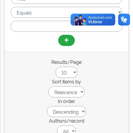
Results/Page
Sort items by
In order
Authors/record