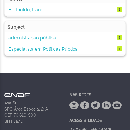
Bertholdo, Darci
1
Subject
administração pública
1
Especialista em Políticas Pública...
1
NAS REDES
Asa Sul
SPO Área Especial 2-A
CEP 70.610-900
ACESSIBILIDADE
Brasília/DF
DEIXE SEU FEEDBACK