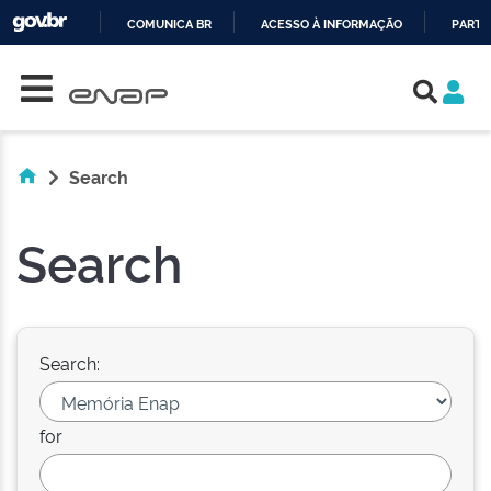
COMUNICA BR
ACESSO À INFORMAÇÃO
PARTI
Skip navigation
IR
PARA
O
CONTEÚDO
Search
Search
Search:
for