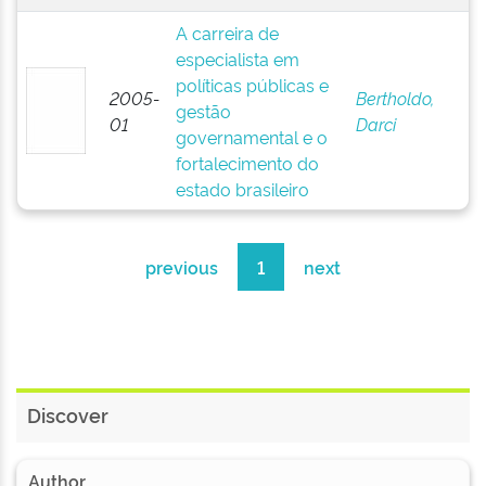
A carreira de
especialista em
políticas públicas e
2005-
Bertholdo,
gestão
01
Darci
governamental e o
fortalecimento do
estado brasileiro
previous
1
next
Discover
Author