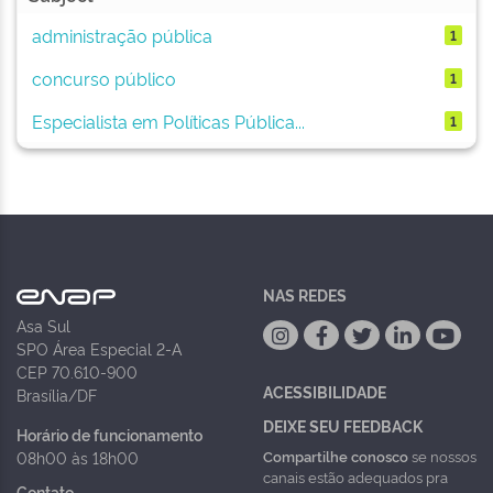
administração pública
1
concurso público
1
Especialista em Políticas Pública...
1
NAS REDES
Asa Sul
SPO Área Especial 2-A
CEP 70.610-900
ACESSIBILIDADE
Brasília/DF
DEIXE SEU FEEDBACK
Horário de funcionamento
Compartilhe conosco
se nossos
08h00 às 18h00
canais estão adequados pra
Contato