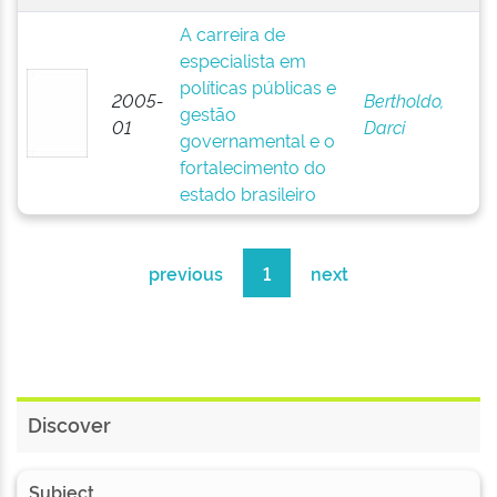
A carreira de
especialista em
políticas públicas e
2005-
Bertholdo,
gestão
01
Darci
governamental e o
fortalecimento do
estado brasileiro
previous
1
next
Discover
Subject