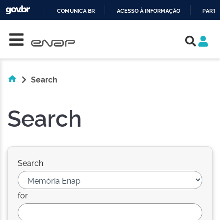
COMUNICA BR
ACESSO À INFORMAÇÃO
PARTI
Skip navigation
IR
PARA
O
CONTEÚDO
Search
Search
Search:
for