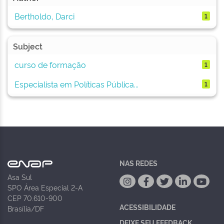
Bertholdo, Darci
1
Subject
curso de formação
1
Especialista em Políticas Pública...
1
NAS REDES
Asa Sul
SPO Área Especial 2-A
CEP 70.610-900
ACESSIBILIDADE
Brasília/DF
DEIXE SEU FEEDBACK