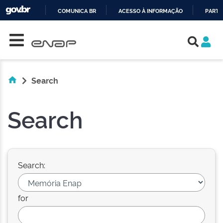
COMUNICA BR
ACESSO À INFORMAÇÃO
PARTI
Skip navigation
IR
PARA
O
CONTEÚDO
Search
Search
Search:
for