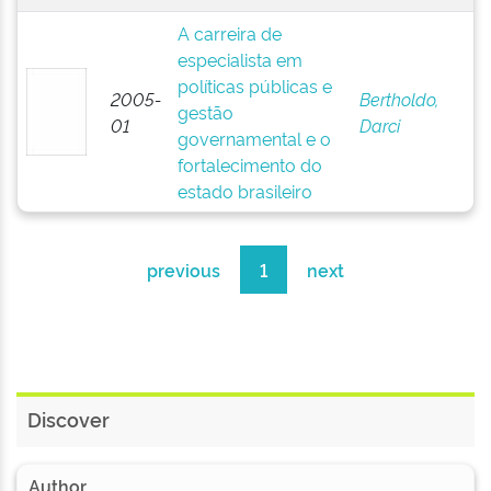
A carreira de
especialista em
políticas públicas e
2005-
Bertholdo,
gestão
01
Darci
governamental e o
fortalecimento do
estado brasileiro
previous
1
next
Discover
Author