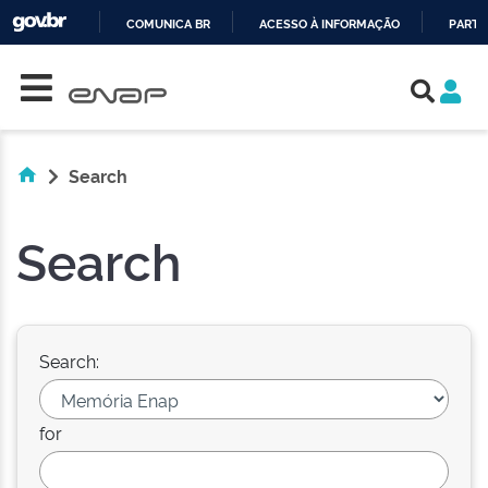
COMUNICA BR
ACESSO À INFORMAÇÃO
PARTI
Skip navigation
IR
PARA
O
CONTEÚDO
Search
Search
Search:
for