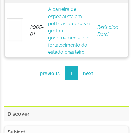
A carreira de
especialista em
políticas públicas e
2005-
Bertholdo,
gestão
01
Darci
governamental e o
fortalecimento do
estado brasileiro
previous
1
next
Discover
Subject