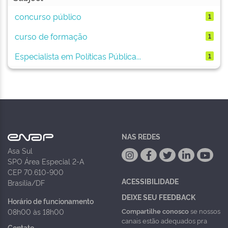
concurso público
1
curso de formação
1
Especialista em Políticas Pública...
1
NAS REDES
Asa Sul
SPO Área Especial 2-A
CEP 70.610-900
ACESSIBILIDADE
Brasília/DF
DEIXE SEU FEEDBACK
Horário de funcionamento
Compartilhe conosco
se nossos
08h00 às 18h00
canais estão adequados pra
Contato