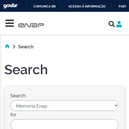
COMUNICA BR
ACESSO À INFORMAÇÃO
PARTI
Skip navigation
IR
PARA
O
CONTEÚDO
Search
Search
Search:
for