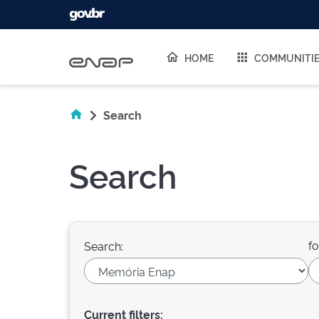
Skip navigation
HOME
COMMUNITI
Search
Search
fo
Search:
Current filters: