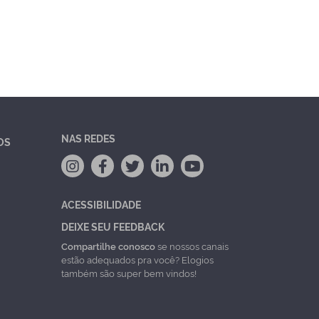
NAS REDES
OS
ACESSIBILIDADE
DEIXE SEU FEEDBACK
Compartilhe conosco
se nossos canais
estão adequados pra você? Elogios
também são super bem vindos!