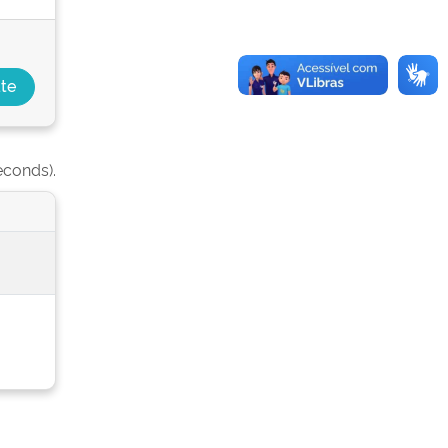
econds).