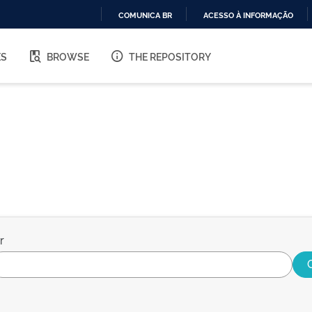
COMUNICA BR
ACESSO À INFORMAÇÃO
IR
PARA
ES
BROWSE
THE REPOSITORY
O
CONTEÚDO
r