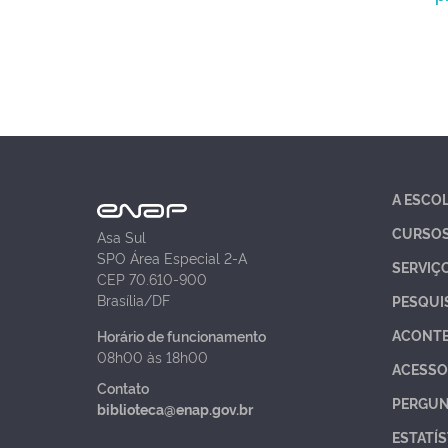
A ESCO
CURSO
Asa Sul
SPO Área Especial 2-A
SERVIÇ
CEP 70.610-900
Brasília/DF
PESQUI
ACONT
Horário de funcionamento
08h00 às 18h00
ACESSO
Contato
PERGUN
biblioteca@enap.gov.br
ESTATÍS