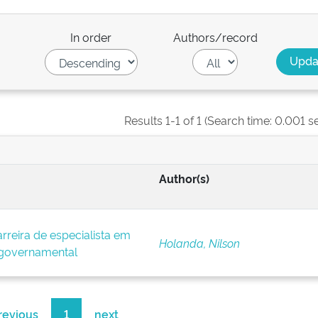
In order
Authors/record
Results 1-1 of 1 (Search time: 0.001 s
Author(s)
rreira de especialista em
Holanda, Nilson
o governamental
revious
1
next