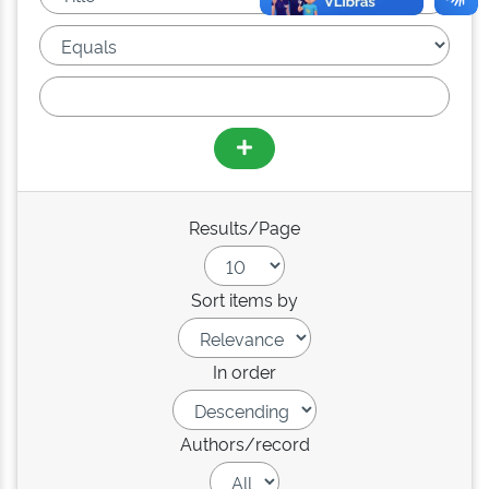
Results/Page
Sort items by
In order
Authors/record