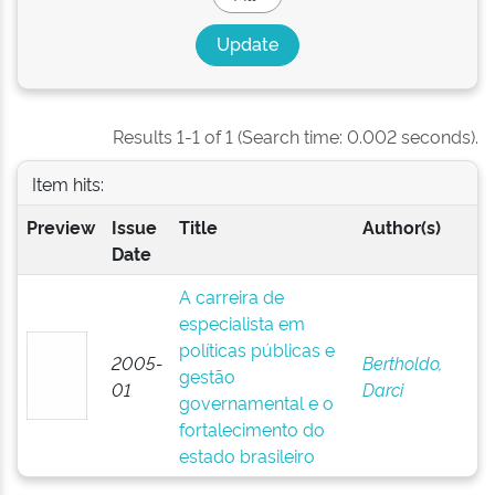
Results 1-1 of 1 (Search time: 0.002 seconds).
Item hits:
Preview
Issue
Title
Author(s)
Date
A carreira de
especialista em
políticas públicas e
2005-
Bertholdo,
gestão
01
Darci
governamental e o
fortalecimento do
estado brasileiro