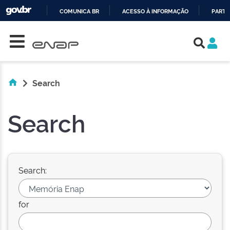
COMUNICA BR
ACESSO À INFORMAÇÃO
PARTI
Skip navigation
IR
PARA
O
CONTEÚDO
Search
Search
Search:
for