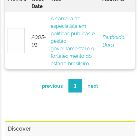
Date
A carreira de
especialista em
políticas públicas e
2005-
Bertholdo,
gestão
01
Darci
governamental e o
fortalecimento do
estado brasileiro
previous
1
next
Discover