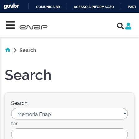
COMUNICA BR
ACESSO À INFORMAÇÃO
PARTI
Skip navigation
IR
PARA
O
CONTEÚDO
Search
Search
Search:
for