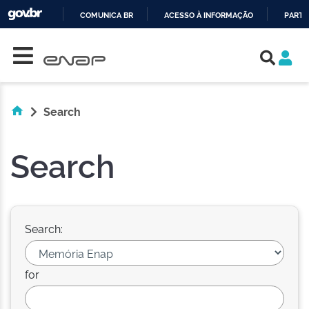
COMUNICA BR
ACESSO À INFORMAÇÃO
PARTI
Skip navigation
IR
PARA
O
CONTEÚDO
Search
Search
Search:
for