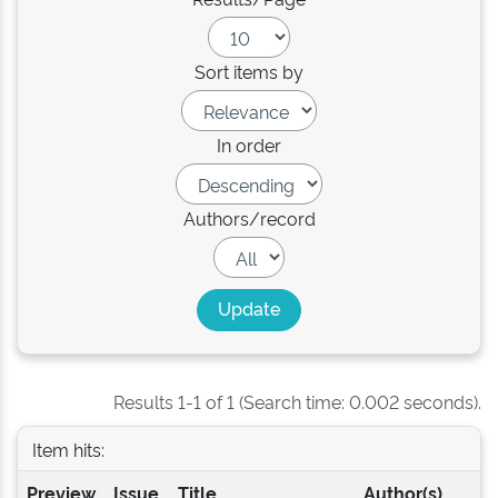
Sort items by
In order
Authors/record
Results 1-1 of 1 (Search time: 0.002 seconds).
Item hits:
Preview
Issue
Title
Author(s)