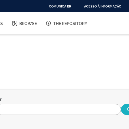
COMUNICA BR
ACESSO À INFORMAÇÃO
IR
PARA
ES
BROWSE
THE REPOSITORY
O
CONTEÚDO
r