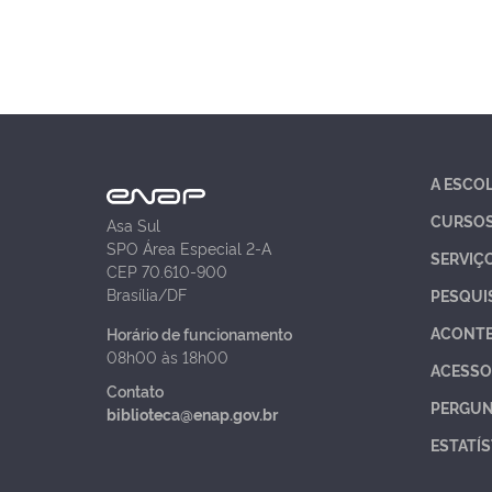
A ESCO
CURSO
Asa Sul
SPO Área Especial 2-A
SERVIÇ
CEP 70.610-900
Brasília/DF
PESQUI
ACONT
Horário de funcionamento
08h00 às 18h00
ACESSO
Contato
PERGUN
biblioteca@enap.gov.br
ESTATÍS