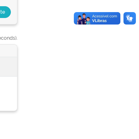
econds).