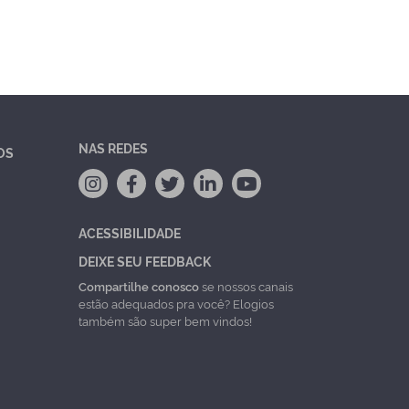
NAS REDES
OS
ACESSIBILIDADE
DEIXE SEU FEEDBACK
Compartilhe conosco
se nossos canais
estão adequados pra você? Elogios
também são super bem vindos!