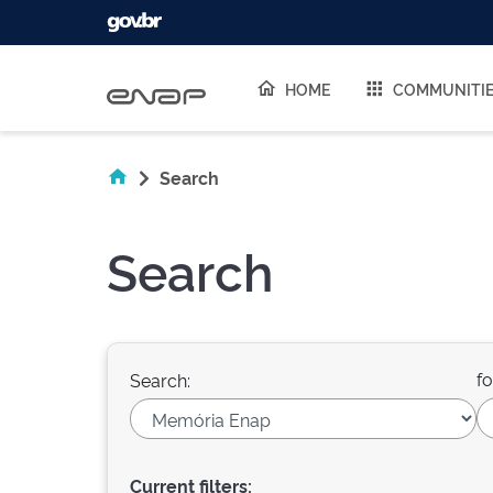
Skip navigation
HOME
COMMUNITI
Search
Search
fo
Search:
Current filters: