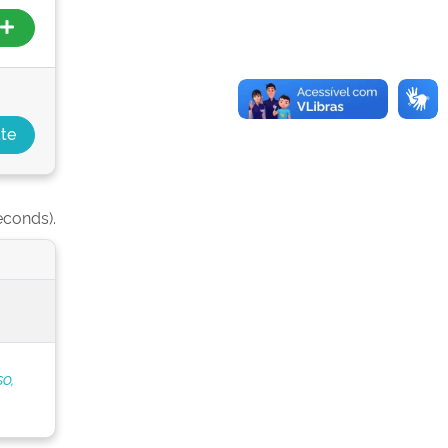
econds).
o,