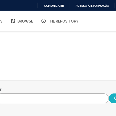
COMUNICA BR
ACESSO À INFORMAÇÃO
IR
PARA
ES
BROWSE
THE REPOSITORY
O
CONTEÚDO
r