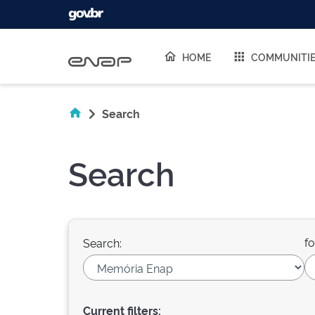
Skip navigation
HOME
COMMUNITI
Search
Search
fo
Search:
Current filters: