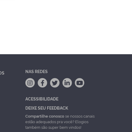
NAS REDES
OS
ACESSIBILIDADE
DEIXE SEU FEEDBACK
Compartilhe conosco
se nossos canais
estão adequados pra você? Elogios
também são super bem vindos!