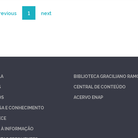
revious
1
next
LA
BIBLIOTECA GRACILIANO RAM
S
CENTRAL DE CONTEÚDO
OS
ACERVO ENAP
SA E CONHECIMENTO
ECE
 À INFORMAÇÃO