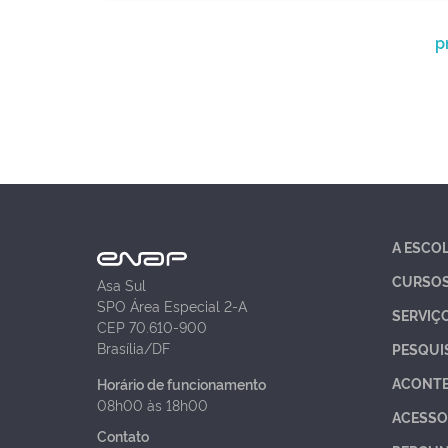
p
A ESCO
CURSO
Asa Sul
SPO Área Especial 2-A
SERVIÇ
CEP 70.610-900
Brasília/DF
PESQUI
ACONT
Horário de funcionamento
08h00 às 18h00
ACESSO
Contato