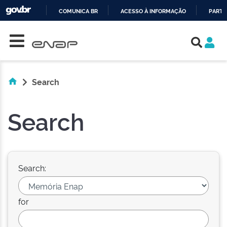
COMUNICA BR
ACESSO À INFORMAÇÃO
PARTI
Skip navigation
IR
PARA
O
CONTEÚDO
Search
Search
Search:
for