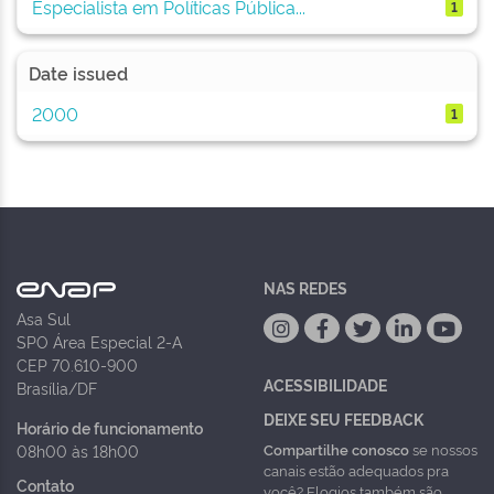
Especialista em Políticas Pública...
1
Date issued
2000
1
NAS REDES
Asa Sul
SPO Área Especial 2-A
CEP 70.610-900
ACESSIBILIDADE
Brasília/DF
DEIXE SEU FEEDBACK
Horário de funcionamento
Compartilhe conosco
se nossos
08h00 às 18h00
canais estão adequados pra
Contato
você? Elogios também são