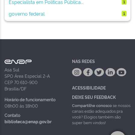
Especialista em Políticas Pública...
1
governo federal
1
NAS REDES
Asa Sul
SPO Área Especial 2-A
CEP 70.610-900
ACESSIBILIDADE
Brasília/DF
DEIXE SEU FEEDBACK
Horário de funcionamento
Compartilhe conosco
se nossos
08h00 às 18h00
canais estão adequados pra
Contato
você? Elogios também são
biblioteca@enap.gov.br
super bem vindos!