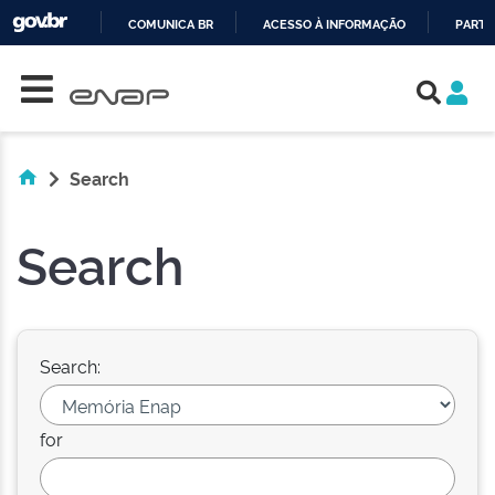
COMUNICA BR
ACESSO À INFORMAÇÃO
PARTI
Skip navigation
IR
PARA
O
CONTEÚDO
Search
Search
Search:
for