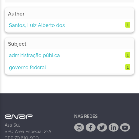
Author
Santos, Luiz Alberto dos
1
Subject
administração pública
1
governo federal
1
NAS REDES
Asa Sul
SPO Área Especial 2-A
CEP 70.610-900