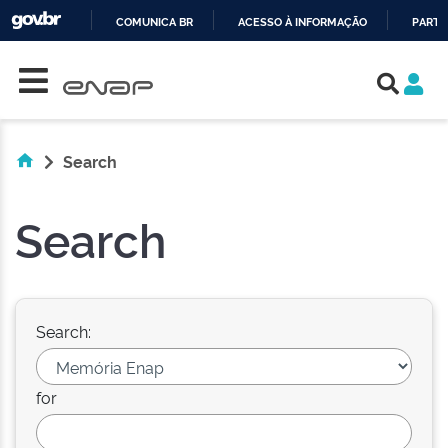
COMUNICA BR
ACESSO À INFORMAÇÃO
PARTI
Skip navigation
IR
PARA
O
CONTEÚDO
Search
Search
Search:
for