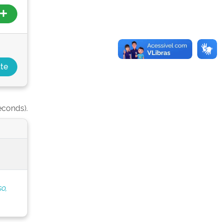
econds).
o,