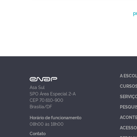
p
A ESCO
CURSO
Asa Sul
SPO Área Especial 2-A
SERVIÇ
CEP 70.610-900
Brasília/DF
PESQUI
ACONT
Horário de funcionamento
08h00 às 18h00
ACESSO
Contato