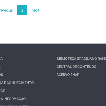
revious
1
next
LA
BIBLIOTECA GRACILIANO RAM
S
CENTRAL DE CONTEÚDO
OS
ACERVO ENAP
SA E CONHECIMENTO
ECE
 À INFORMAÇÃO