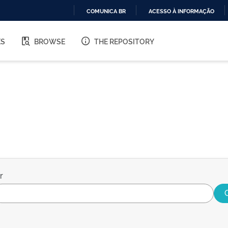
COMUNICA BR
ACESSO À INFORMAÇÃO
IR
PARA
ES
BROWSE
THE REPOSITORY
O
CONTEÚDO
r