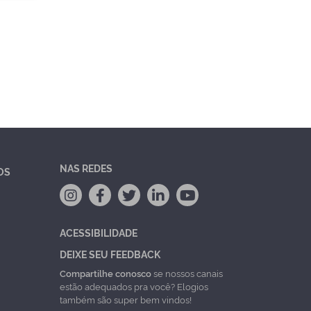
NAS REDES
OS
ACESSIBILIDADE
DEIXE SEU FEEDBACK
Compartilhe conosco
se nossos canais
estão adequados pra você? Elogios
também são super bem vindos!