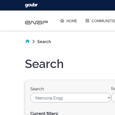
Skip navigation
HOME
COMMUNITI
Search
Search
fo
Search:
Current filters: