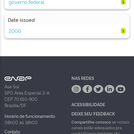
governo federal
1
Date issued
2000
1
NAS REDES
Asa Sul
SPO Área Especial 2-A
CEP 70.610-900
ACESSIBILIDADE
Brasília/DF
DEIXE SEU FEEDBACK
Horário de funcionamento
Compartilhe conosco
se nossos
08h00 às 18h00
canais estão adequados pra
Contato
você? Elogios também são