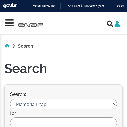
COMUNICA BR
ACESSO À INFORMAÇÃO
PARTI
Skip navigation
IR
PARA
O
CONTEÚDO
Search
Search
Search:
for