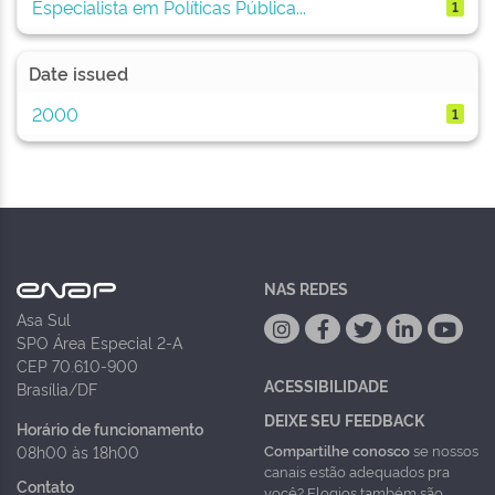
Especialista em Políticas Pública...
1
Date issued
2000
1
NAS REDES
Asa Sul
SPO Área Especial 2-A
CEP 70.610-900
ACESSIBILIDADE
Brasília/DF
DEIXE SEU FEEDBACK
Horário de funcionamento
Compartilhe conosco
se nossos
08h00 às 18h00
canais estão adequados pra
Contato
você? Elogios também são