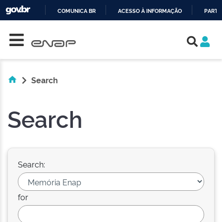
COMUNICA BR
ACESSO À INFORMAÇÃO
PARTI
Skip navigation
IR
PARA
O
CONTEÚDO
Search
Search
Search:
for