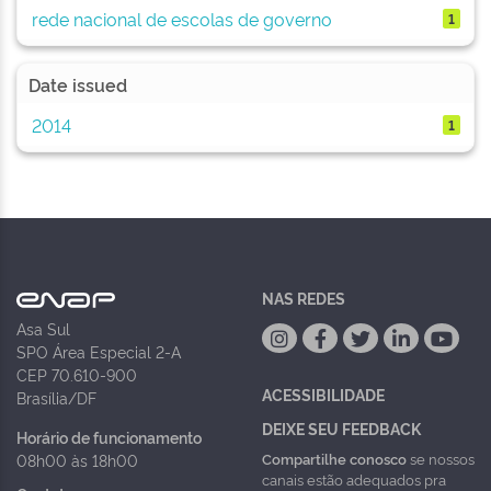
rede nacional de escolas de governo
1
Date issued
2014
1
NAS REDES
Asa Sul
SPO Área Especial 2-A
CEP 70.610-900
ACESSIBILIDADE
Brasília/DF
DEIXE SEU FEEDBACK
Horário de funcionamento
Compartilhe conosco
se nossos
08h00 às 18h00
canais estão adequados pra