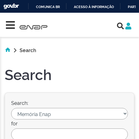
COMUNICA BR
ACESSO À INFORMAÇÃO
PARTI
Skip navigation
IR
PARA
O
CONTEÚDO
Search
Search
Search:
for