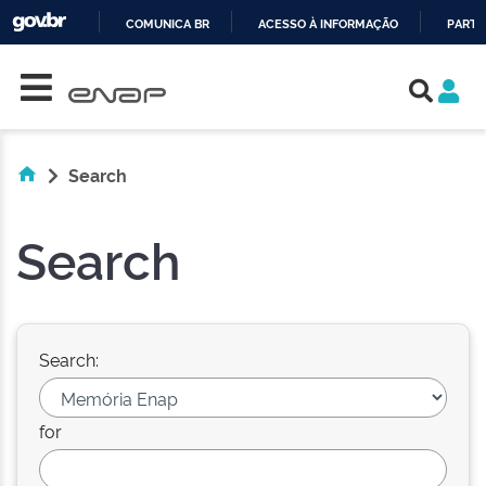
COMUNICA BR
ACESSO À INFORMAÇÃO
PARTI
Skip navigation
IR
PARA
O
CONTEÚDO
Search
Search
Search:
for