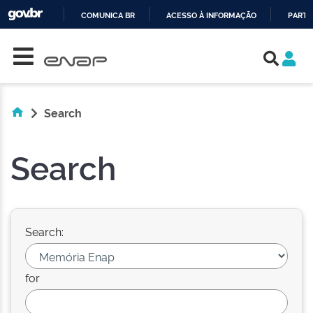
COMUNICA BR
ACESSO À INFORMAÇÃO
PARTI
Skip navigation
IR
PARA
O
CONTEÚDO
Search
Search
Search:
for