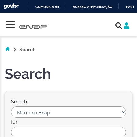
COMUNICA BR
ACESSO À INFORMAÇÃO
PARTI
Skip navigation
IR
PARA
O
CONTEÚDO
Search
Search
Search:
for