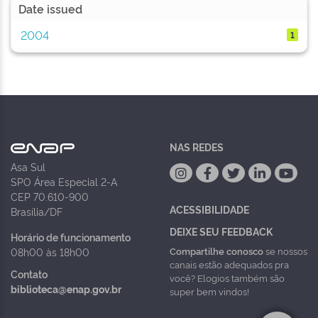
Date issued
2004
1
NAS REDES
Asa Sul
SPO Área Especial 2-A
CEP 70.610-900
ACESSIBILIDADE
Brasília/DF
DEIXE SEU FEEDBACK
Horário de funcionamento
Compartilhe conosco
se nossos
08h00 às 18h00
canais estão adequados pra
Contato
você? Elogios também são
biblioteca@enap.gov.br
super bem vindos!