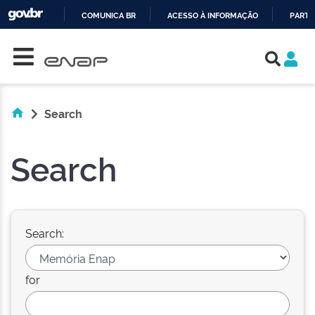
COMUNICA BR
ACESSO À INFORMAÇÃO
PARTI
Skip navigation
IR
PARA
O
CONTEÚDO
Search
Search
Search:
for