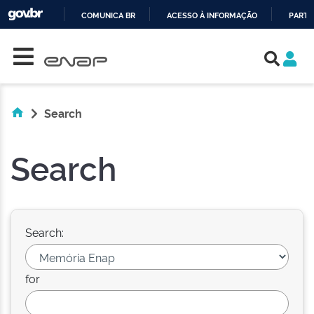
COMUNICA BR
ACESSO À INFORMAÇÃO
PARTI
Skip navigation
IR
PARA
O
CONTEÚDO
Search
Search
Search:
for