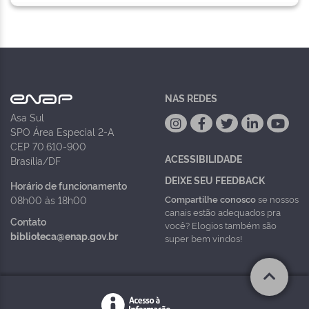
NAS REDES
Asa Sul
SPO Área Especial 2-A
CEP 70.610-900
ACESSIBILIDADE
Brasília/DF
DEIXE SEU FEEDBACK
Horário de funcionamento
Compartilhe conosco
se nossos
08h00 às 18h00
canais estão adequados pra
Contato
você? Elogios também são
biblioteca@enap.gov.br
super bem vindos!