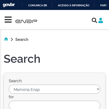
COMUNICA BR
ACESSO À INFORMAÇÃO
PARTI
Skip navigation
IR
PARA
O
CONTEÚDO
Search
Search
Search:
for