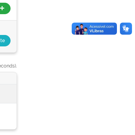
econds).