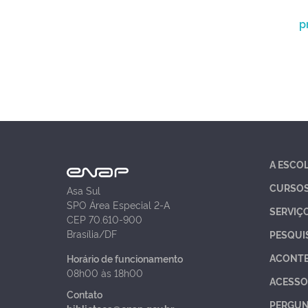
p
A ESCO
CURSO
Asa Sul
SPO Área Especial 2-A
SERVIÇ
CEP 70.610-900
Brasília/DF
PESQUI
ACONT
Horário de funcionamento
08h00 às 18h00
ACESSO
Contato
PERGUN