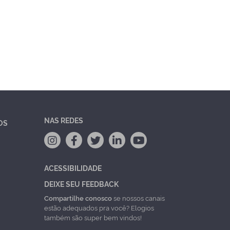
NAS REDES
OS
ACESSIBILIDADE
DEIXE SEU FEEDBACK
Compartilhe conosco
se nossos canais
estão adequados pra você? Elogios
também são super bem vindos!