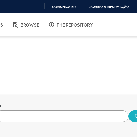
COMUNICA BR
ACESSO À INFORMAÇÃO
IR
PARA
ES
BROWSE
THE REPOSITORY
O
CONTEÚDO
r