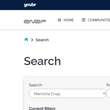
Skip navigation
HOME
COMMUNITI
Search
Search
fo
Search:
Current filters: