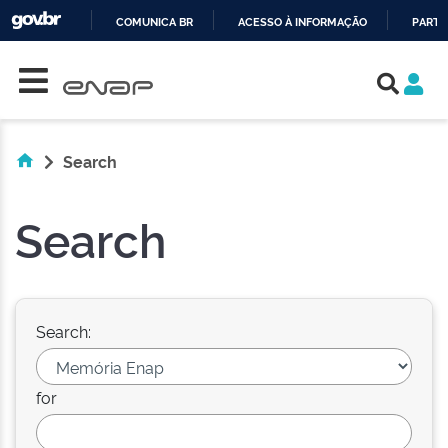
COMUNICA BR
ACESSO À INFORMAÇÃO
PARTI
Skip navigation
IR
PARA
O
CONTEÚDO
Search
Search
Search:
for