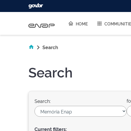
Skip navigation
HOME
COMMUNITI
Search
Search
fo
Search:
Current filters: