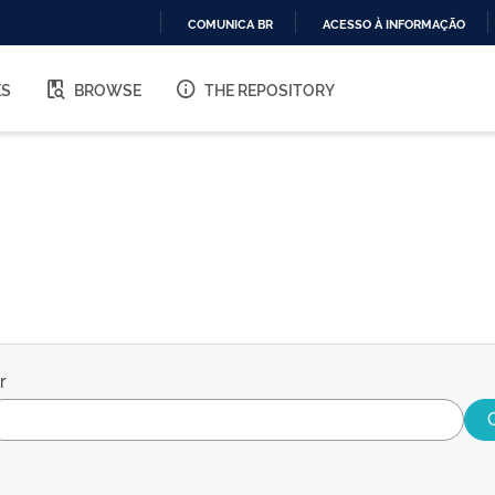
COMUNICA BR
ACESSO À INFORMAÇÃO
IR
PARA
ES
BROWSE
THE REPOSITORY
O
CONTEÚDO
r