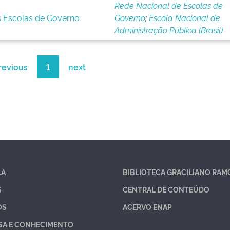
Rede Nacional de Escolas de
s Escolas de Governo
Governo
;
Escola Nacional de
Administração Pública (Brasil)
revious
1
next
LA
BIBLIOTECA GRACILIANO RAM
S
CENTRAL DE CONTEÚDO
OS
ACERVO ENAP
SA E CONHECIMENTO