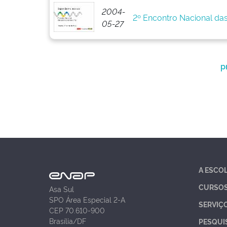
2004-
2º Encontro Nacional da
05-27
p
A ESCO
CURSO
Asa Sul
SPO Área Especial 2-A
SERVIÇ
CEP 70.610-900
Brasília/DF
PESQUI