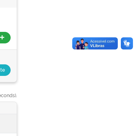
econds).