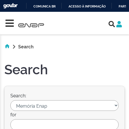
COMUNICA BR
ACESSO À INFORMAÇÃO
PARTI
Skip navigation
IR
PARA
O
CONTEÚDO
Search
Search
Search:
for