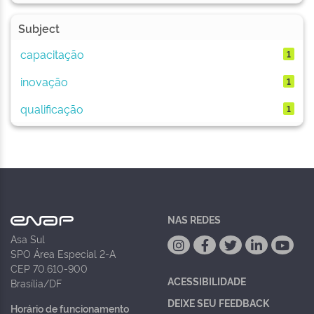
Subject
capacitação
1
inovação
1
qualificação
1
NAS REDES
Asa Sul
SPO Área Especial 2-A
CEP 70.610-900
ACESSIBILIDADE
Brasília/DF
DEIXE SEU FEEDBACK
Horário de funcionamento